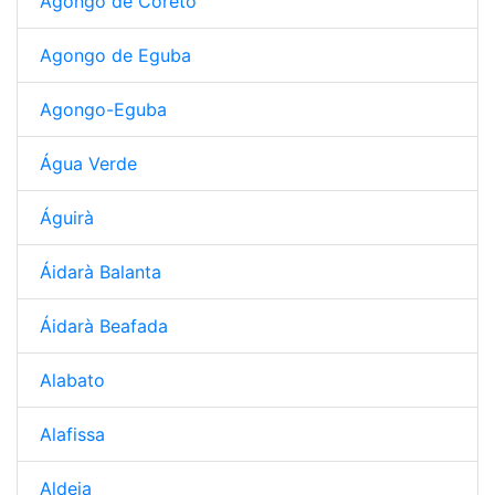
Agongo de Corêto
Agongo de Eguba
Agongo-Eguba
Água Verde
Águirà
Áidarà Balanta
Áidarà Beafada
Alabato
Alafissa
Aldeia