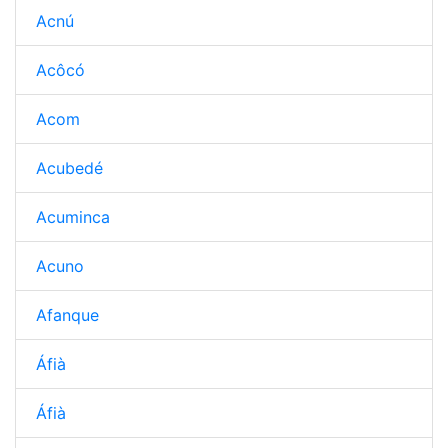
Acnú
Acôcó
Acom
Acubedé
Acuminca
Acuno
Afanque
Áfià
Áfià